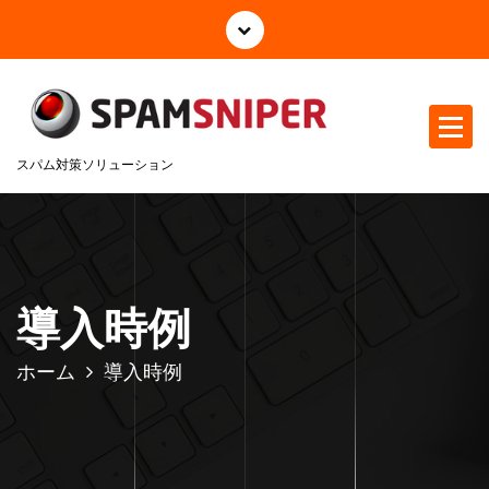
コ
ン
テ
ン
ツ
へ
スパム対策ソリューション
ス
キ
ッ
プ
導入時例
ホーム
導入時例