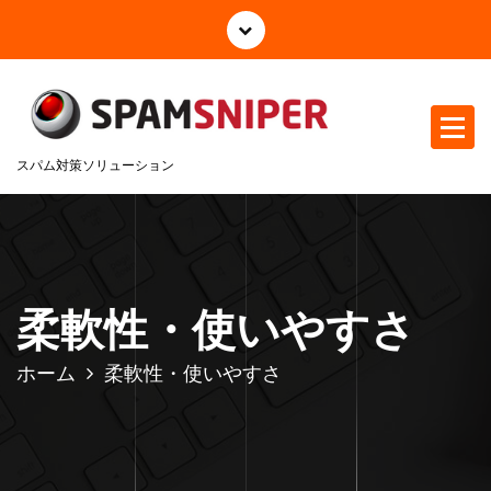
コ
ン
テ
ン
ツ
へ
スパム対策ソリューション
ス
キ
ッ
プ
柔軟性・使いやすさ
ホーム
柔軟性・使いやすさ